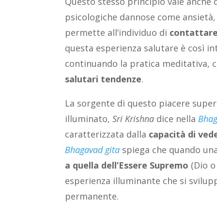
Questo stesso principio vale anche q
psicologiche dannose come ansietà, s
permette all’individuo di
contattare
questa esperienza salutare è così i
continuando la pratica meditativa, 
salutari tendenze
.
La sorgente di questo piacere super
illuminato,
Sri Krishna
dice nella
Bhag
caratterizzata dalla
capacità di ved
Bhagavad gita
spiega che quando un
a quella dell’Essere Supremo
(Dio 
esperienza illuminante che si svilup
permanente.