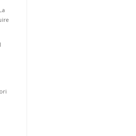
La
uire
l
ori