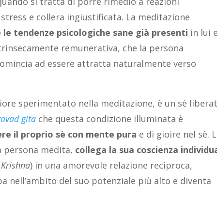
uando si tratta di porre rimedio a reazioni
tress e collera ingiustificata. La meditazione
 le tendenze psicologiche sane già presenti
in lui 
ntrinsecamente remunerativa, che la persona
comincia ad essere attratta naturalmente verso
iore sperimentato nella meditazione, è un sè libera
avad gita
che questa condizione illuminata è
ere il proprio sè con mente pura
e di gioire nel sè. 
a persona medita,
collega la sua coscienza individu
o
Krishna
) in una amorevole relazione reciproca,
pa nell’ambito del suo potenziale più alto e diventa