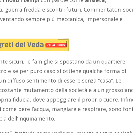
no
i nostri tempi
con parole come
ansietà,
da, guerra fredda e scontri futuri. Commentatori soci
 diventando sempre più meccanica, impersonale e
.
nte sicuri, le famiglie si spostano da un quartiere
ltro e se per puro caso si ottiene qualche forma di
un diffuso sentimento di essere senza “casa”. Le
costante mutamento della società e a un grossolan
ria fiducia, dove appoggiare il proprio cuore. Infin
li come bere l’acqua, mangiare e respirare, sono font
cia dell’inquinamento.