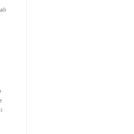
ali
o
e
i