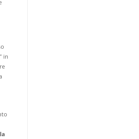
e
so
” in
re
a
nto
la