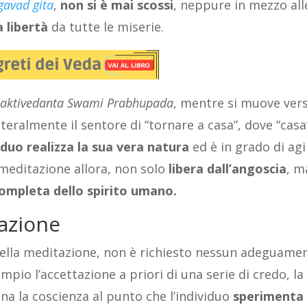
gavad gita
,
non si è mai scossi
, neppure in mezzo all
a libertà
da tutte le miserie.
Bhaktivedanta Swami Prabhupada
, mentre si muove ver
eralmente il sentore di “tornare a casa”, dove “casa
viduo realizza la sua vera natura
ed è in grado di agi
meditazione allora, non solo
libera dall’angoscia
, m
completa dello spirito umano.
tazione
i della meditazione, non è richiesto nessun adeguame
pio l’accettazione a priori di una serie di credo, la
ina la coscienza al punto che l’individuo
sperimenta 