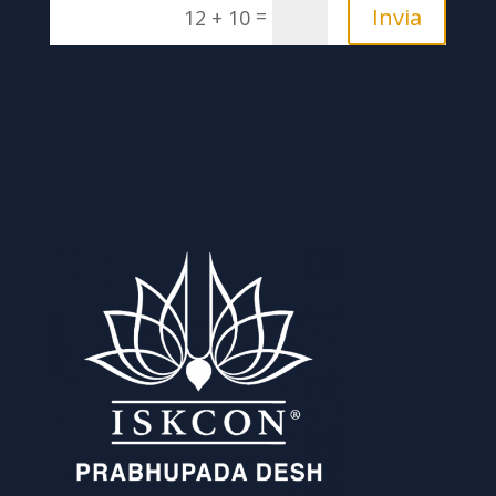
Invia
=
12 + 10