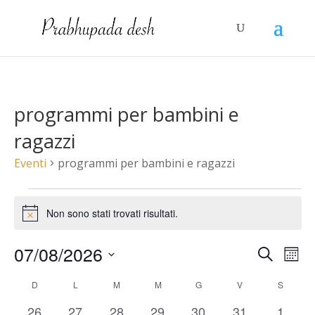
programmi per bambini e
ragazzi
Eventi
programmi per bambini e ragazzi
Eventi
Non sono stati trovati risultati.
Notice
Even
E
07/08/2026
Cerca
Mese
Vi
Rice
Seleziona
Calendario
D
DOMENICA
L
LUNEDÌ
M
MARTEDÌ
M
MERCOLEDÌ
G
GIOVEDÌ
V
VENERDÌ
S
SABAT
N
la
0
0
0
0
0
0
0
26
27
28
29
30
31
1